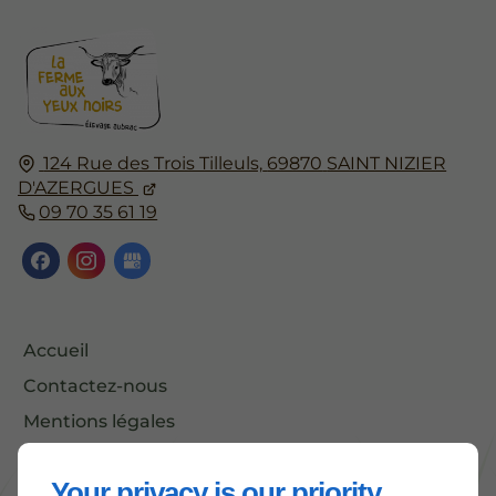
124 Rue des Trois Tilleuls,
69870
SAINT NIZIER
D'AZERGUES
09 70 35 61 19
Accueil
Contactez-nous
Mentions légales
Plan du site
Your privacy is our priority