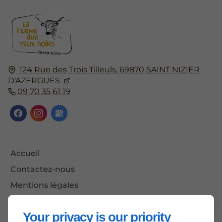
124 Rue des Trois Tilleuls,
69870
SAINT NIZIER
D'AZERGUES
09 70 35 61 19
Accueil
Contactez-nous
Mentions légales
Plan du site
Your privacy is our priority